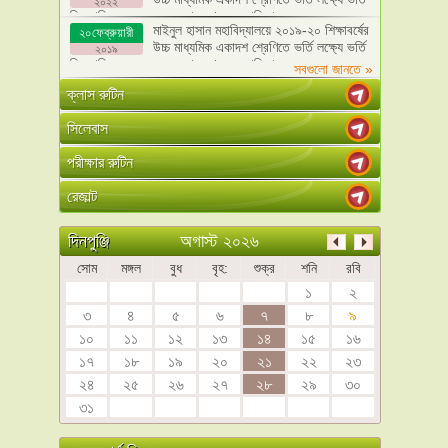
২০২২
ফি, মাসিক বেতন এবং অন্যান্য খরচের তালিকা
মাইনুল হাসান মহাবিদ্যালয়ে ২০১৯-২০ শিক্ষাবর্ষের
২০ফেব্রুয়ারী
উচ্চ মাধ্যমিক একাদশ শ্রেণিতে ভর্তি লক্ষ্যে ভর্তি
২০১৯
ফি, মাসিক বেতন এবং অন্যান্য খরচের তালিকা
সবগুলো জানতে »
ক্লাস রুটিন
সিলেবাস
পরীক্ষার রুটিন
রেজাল্ট
অগাস্ট ২০২৬
দিনপুঞ্জি
সোম
মঙ্গল
বুধ
বৃহ:
শুক্র
শনি
রবি
১
২
৩
৪
৫
৬
৭
৮
৯
১০
১১
১২
১৩
১৪
১৫
১৬
১৭
১৮
১৯
২০
২১
২২
২৩
২৪
২৫
২৬
২৭
২৮
২৯
৩০
৩১