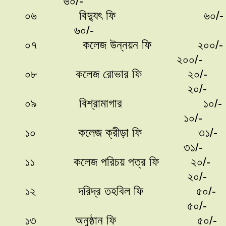
৬০/-
০৬ বিদ্যুৎ 
৬০/-
০৭ কলেজ উন্নয়ন ফি ২০০/
২০০/-
০৮ কলেজ রোভার ফি ২০/-
২০/-
০৯ বিশ্রামাগার ১০/
১০/-
১০ কলেজ ক্রীড়া ফি ৩১/
৩১/-
১১ কলেজ পরিচয় পত্র ফি ২০/-
২০/-
১২ দরিদ্র তহবিল ফি ৫০/
৫০/-
১৩ অনুষ্ঠান