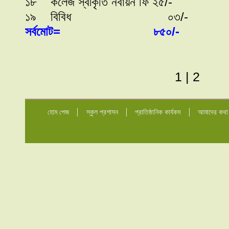
১৮ কলেজ স্বীকৃতি নবায়ন 
১৯ বিবিধ ০৩
সর্বমোট= ৮৫০/
1
|
2
হোম পেজ
স্কুল প্রশাসন
প্রাতিষ্ঠানিক কার্যকম
আমাদের কথা