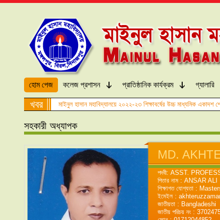
হোম পেজ
কলেজ প্রশাসন
প্রাতিষ্ঠানিক কার্যক্রম
গ্যালারি
খবর
মাইনুল হাসান মহাবিদ্যালয়ে ২০২২-২৩ শিক্ষাবর্ষের উচ্চ মাধ্যমিক একাদশ শ্
সহকারী অধ্যাপক
MD. AKHT
পদবী: ASST. PROFE
পিতার নাম : ANSAR ALI
শিক্ষাগত যোগ্যতা : Maste
ইমেইল : akhteruzzam
জাতীয়তা : Bangladeshi
জাতীয় পরিচয় নং : 37024
ফোন : 01712044852