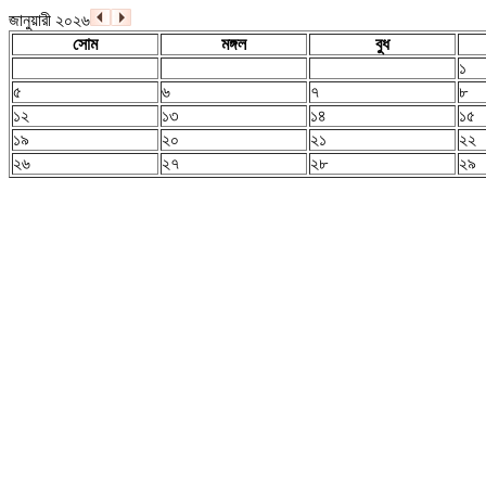
জানুয়ারী ২০২৬
সোম
মঙ্গল
বুধ
১
৫
৬
৭
৮
১২
১৩
১৪
১৫
১৯
২০
২১
২২
২৬
২৭
২৮
২৯