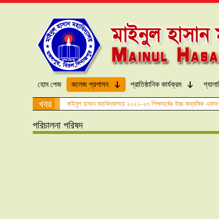
tter
Facebook
হোম পেজ
কলেজ প্রশাসন
প্রাতিষ্ঠানিক কার্যক্রম
গ্যালা
খবর
মাইনুল হাসান মহাবিদ্যালয়ে ২০২২-২৩ শিক্ষাবর্ষের উচ্চ মাধ্যমিক একাদ
পরিচালনা পরিষদ