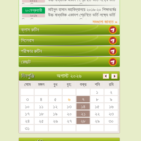
২০২২
ফি, মাসিক বেতন এবং অন্যান্য খরচের তালিকা
মাইনুল হাসান মহাবিদ্যালয়ে ২০১৯-২০ শিক্ষাবর্ষের
২০ফেব্রুয়ারী
উচ্চ মাধ্যমিক একাদশ শ্রেণিতে ভর্তি লক্ষ্যে ভর্তি
২০১৯
ফি, মাসিক বেতন এবং অন্যান্য খরচের তালিকা
সবগুলো জানতে »
ক্লাস রুটিন
সিলেবাস
পরীক্ষার রুটিন
রেজাল্ট
অগাস্ট ২০২৬
দিনপুঞ্জি
সোম
মঙ্গল
বুধ
বৃহ:
শুক্র
শনি
রবি
১
২
৩
৪
৫
৬
৭
৮
৯
১০
১১
১২
১৩
১৪
১৫
১৬
১৭
১৮
১৯
২০
২১
২২
২৩
২৪
২৫
২৬
২৭
২৮
২৯
৩০
৩১