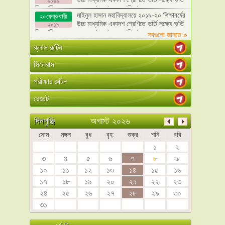
২০২২
ফি, মাসিক বেতন এবং অন্যান্য খরচের তালিকা
মাইনুল হাসান মহাবিদ্যালয়ে ২০১৯-২০ শিক্ষাবর্ষের
২০ফেব্রুয়ারী
উচ্চ মাধ্যমিক একাদশ শ্রেণিতে ভর্তি লক্ষ্যে ভর্তি
২০১৯
ফি, মাসিক বেতন এবং অন্যান্য খরচের তালিকা
সবগুলো জানতে »
ক্লাস রুটিন
সিলেবাস
পরীক্ষার রুটিন
রেজাল্ট
অগাস্ট ২০২৬
দিনপুঞ্জি
সোম
মঙ্গল
বুধ
বৃহ:
শুক্র
শনি
রবি
১
২
৩
৪
৫
৬
৭
৮
৯
১০
১১
১২
১৩
১৪
১৫
১৬
১৭
১৮
১৯
২০
২১
২২
২৩
২৪
২৫
২৬
২৭
২৮
২৯
৩০
৩১