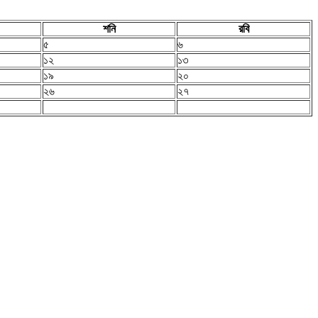
শনি
রবি
৫
৬
১২
১৩
১৯
২০
২৬
২৭