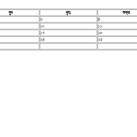
বুধ
বৃহ:
শুক্র
৩
৪
১০
১১
১৭
১৮
২৪
২৫