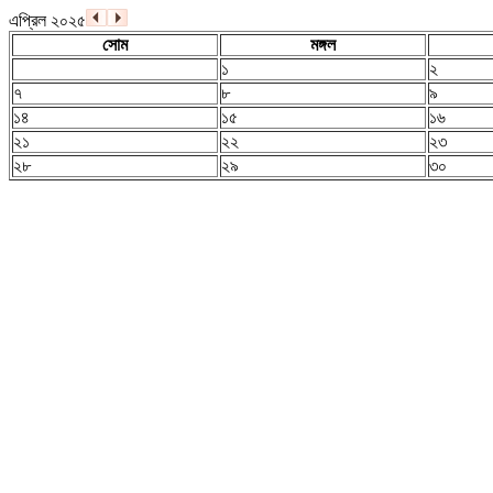
এপ্রিল ২০২৫
সোম
মঙ্গল
১
২
৭
৮
৯
১৪
১৫
১৬
২১
২২
২৩
২৮
২৯
৩০