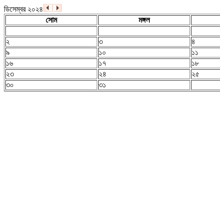
ডিসেম্বর ২০২৪
সোম
মঙ্গল
২
৩
৪
৯
১০
১১
১৬
১৭
১৮
২৩
২৪
২৫
৩০
৩১