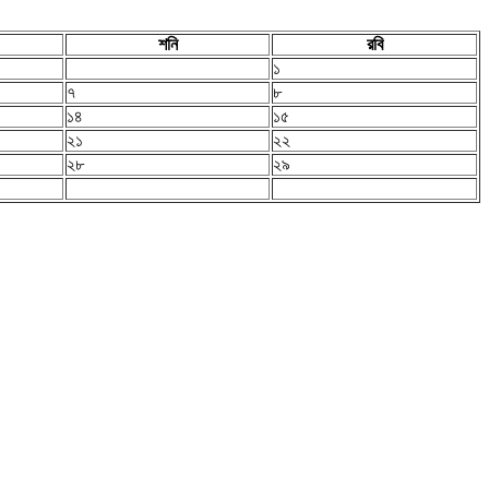
শনি
রবি
১
৭
৮
১৪
১৫
২১
২২
২৮
২৯