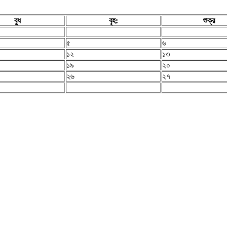
বুধ
বৃহ:
শুক্র
৫
৬
১২
১৩
১৯
২০
২৬
২৭